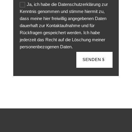
Ja, ich habe die Datenschutzerklärung zur
Kenntnis genommen und stimme hiermit zu,
dass meine hier freiwillig angegebenen Daten
dauerhaft zur Kontaktaufnahme und für
Rückfragen gespeichert werden. Ich habe
jederzeit das Recht auf die Löschung meiner
personenbezogenen Daten.
SENDEN
So kinderleicht hat Ihre Technik noch nie funktioniert.
Computer müssen keine Monster sein! Kommen Sie in
unseren Showroom in Friesenheim-Schuttern und erleben